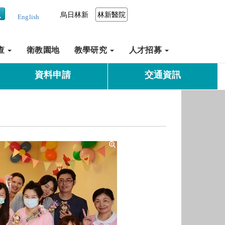
烏日林新
林新醫院
English
查
衛教園地
教學研究
人才招募
資料申請
交通資訊
