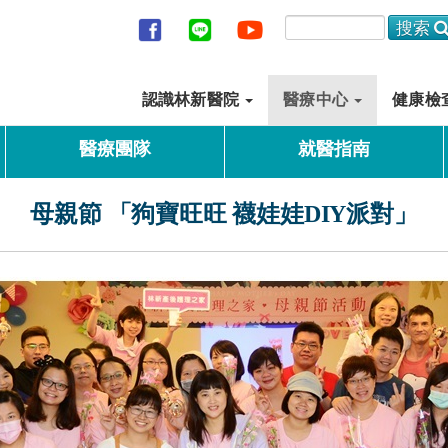
認識林新醫院
醫療中心
健康檢
醫療團隊
就醫指南
母親節 「狗寶旺旺 襪娃娃DIY派對」