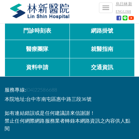
烏日林新
Toggle
ENGLISH
navigation
門診時刻表
網路掛號
醫療團隊
就醫指南
資料申請
交通資訊
服務專線:
(04)22586688
本院地址:台中市南屯區惠中路三段36號
如有連結錯誤或是任何建議請來信謝謝！
禁止任何網際網路服務業者轉錄本網路資訊之內容供人點
閱