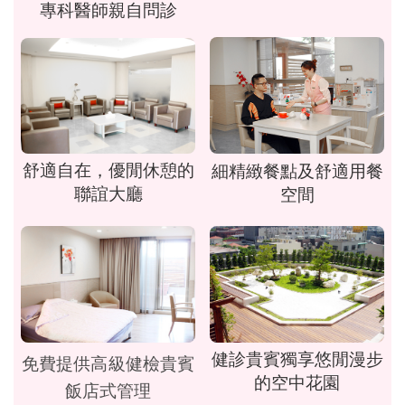
專科醫師親自問診
舒適自在，優閒休憩的
細精緻餐點及舒適用餐
聯誼大廳
空間
健診貴賓獨享悠閒漫步
免費提供高級健檢貴賓
的空中花園
飯店式管理