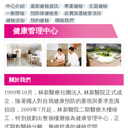
中心介紹
最新健檢資訊
專案健檢
主題健檢
一般體檢
預防保健檢查
自費加選檢查項目
健檢須知
預約健檢
聯絡我們
健康管理中心
關於我們
1999年10月，林新醫療社團法人 林新醫院正式成
立，隨著國人對自我健康預防的重視與要求意識
抬頭，2009年7月起，林新醫院二期醫療大樓竣
工，特別規劃出整個樓層做為健康管理中心，正
式開創醫檢分離、雅緻舒適的健檢空間。