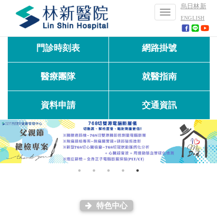
烏日林新
Toggle
ENGLISH
navigation
門診時刻表
網路掛號
醫療團隊
就醫指南
資料申請
交通資訊
特色中心