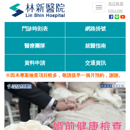
烏日林新
Toggle
ENGLISH
navigation
門診時刻表
網路掛號
醫療團隊
就醫指南
資料申請
交通資訊
※因本專案檢查項目較多，敬請提早一個月預約，謝謝。