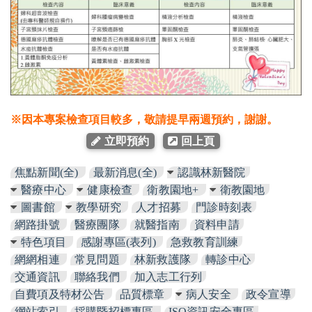
※因本專案檢查項目較多，敬請提早兩週預約，謝謝。
立即預約
回上頁
焦點新聞(全)
最新消息(全)
認識林新醫院
醫療中心
健康檢查
衛教園地+
衛教園地
圖書館
教學研究
人才招募
門診時刻表
網路掛號
醫療團隊
就醫指南
資料申請
特色項目
感謝專區(表列)
急救教育訓練
網網相連
常見問題
林新救護隊
轉診中心
交通資訊
聯絡我們
加入志工行列
自費項及特材公告
品質標章
病人安全
政令宣導
網站索引
採購暨招標專區
ISO資訊安全專區