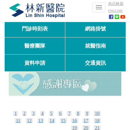
烏日林新
Toggle
ENGLISH
navigation
門診時刻表
網路掛號
醫療團隊
就醫指南
資料申請
交通資訊
1
2
3
4
5
6
7
8
9
10
11
12
13
14
15
16
17
18
19
20
21