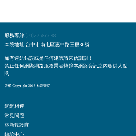
服務專線:
(04)22586688
本院地址:台中市南屯區惠中路三段36號
如有連結錯誤或是任何建議請來信謝謝！
禁止任何網際網路服務業者轉錄本網路資訊之內容供人點
閱
版權 Copyright 2018 林新醫院
網網相連
常見問題
林新救護隊
轉診中心