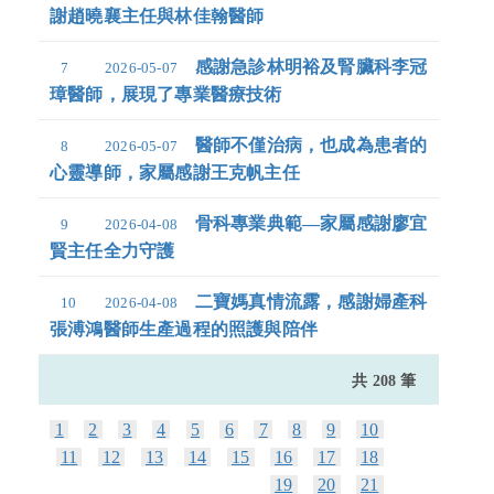
謝趙曉襄主任與林佳翰醫師
感謝急診林明裕及腎臟科李冠
7
2026-05-07
璋醫師，展現了專業醫療技術
醫師不僅治病，也成為患者的
8
2026-05-07
心靈導師，家屬感謝王克帆主任
骨科專業典範—家屬感謝廖宜
9
2026-04-08
賢主任全力守護
二寶媽真情流露，感謝婦產科
10
2026-04-08
張溥鴻醫師生產過程的照護與陪伴
共 208 筆
1
2
3
4
5
6
7
8
9
10
11
12
13
14
15
16
17
18
19
20
21