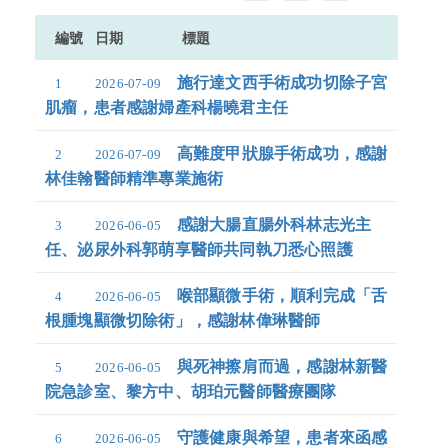
編號
日期
標題
施行達文西手術成功切除子宮
1
2026-07-09
肌瘤，患者感謝婦產科楊曉君主任
高難度甲狀腺手術成功，感謝
2
2026-07-09
林佳翰醫師精準專業施術
感謝大腸直腸外科林志光主
3
2026-06-05
任、泌尿外科郭萌享醫師共同執刀悉心照護
喉部顯微手術，順利完成「舌
4
2026-06-05
根腫塊顯微切除術」，感謝林偉琳醫師
與死神擦肩而過，感謝林新醫
5
2026-06-05
院急診室、黎方中、胡珀元醫師醫療團隊
守護健康與希望，患者來函感
6
2026-06-05