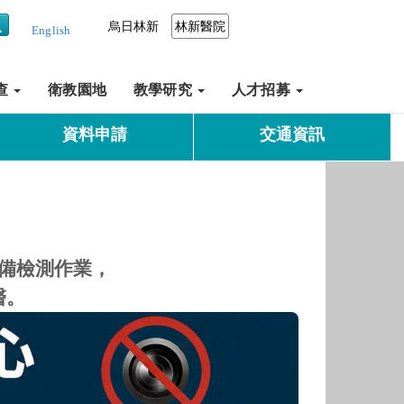
烏日林新
林新醫院
English
查
衛教園地
教學研究
人才招募
資料申請
交通資訊
備檢測作業，
醫。