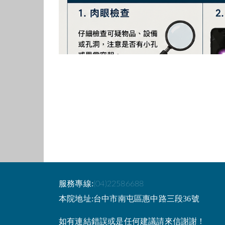
服務專線:
(04)22586688
本院地址:台中市南屯區惠中路三段36號
如有連結錯誤或是任何建議請來信謝謝！