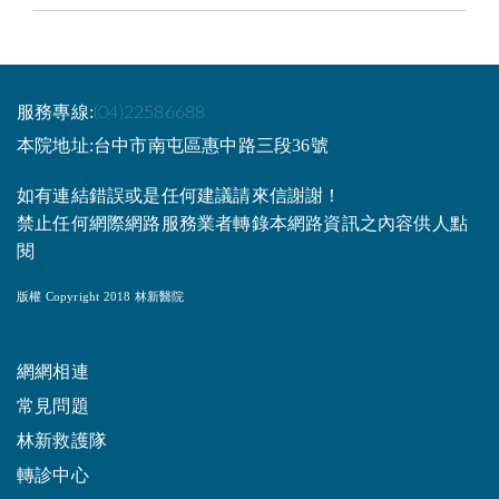
服務專線:
(04)22586688
本院地址:台中市南屯區惠中路三段36號
如有連結錯誤或是任何建議請來信謝謝！
禁止任何網際網路服務業者轉錄本網路資訊之內容供人點
閱
版權 Copyright 2018 林新醫院
網網相連
常見問題
林新救護隊
轉診中心