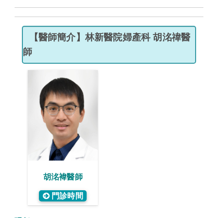
【醫師簡介】林新醫院婦產
科 胡洺禕醫
師
胡洺褘醫師
門診時間