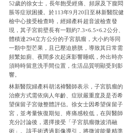
52歲的徐女士，長年飽受經痛、頻尿及下腹悶
脹等症狀困擾。於113年9月20日至林新醫院健
檢中心接受檢查時，經婦產科超音波檢查發
現，其子宮前壁長有一顆約7.3×6.5×6.2公分、
體積達294立方公分的子宮肌瘤，大小約等同
一顆中型芒果，且已壓迫膀胱，導致其日常需
頻繁如廁、夜間多次起床影響睡眠，外出時亦
須時時留意洗手間位置，生活品質明顯受到影
響。
林新醫院婦產科胡洺褘醫師表示，子宮肌瘤的
治療方式需依病人年齡、症狀嚴重度及是否希
望保留子宮做整體評估。徐女士因希望保留子
宮，並考量恢復期短、疼痛感較低，在與醫師
充分討論後，選擇接受「子宮肌瘤微波消融
術」。該手術透過影像導引，將微波能量精準