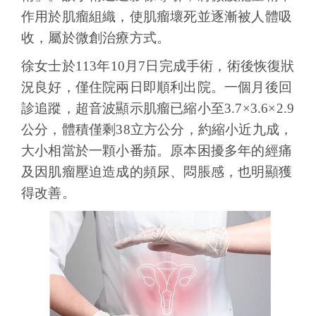
作用於肌瘤組織，使肌瘤壞死並逐漸被人體吸
收，屬於微創治療方式。
徐女士於113年10月7日完成手術，術後恢復狀
況良好，僅住院兩日即順利出院。一個月後回
診追蹤，超音波顯示肌瘤已縮小至3.7×3.6×2.9
公分，體積僅剩38立方公分，約縮小近九成，
大小相當於一顆小番茄。原本困擾多年的經痛
及因肌瘤壓迫造成的頻尿、悶脹感，也明顯獲
得改善。