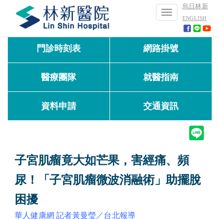
烏日林新
Toggle
ENGLISH
navigation
門診時刻表
網路掛號
醫療團隊
就醫指南
資料申請
交通資訊
子宮肌瘤竟大如芒果，害經痛、頻
尿！「子宮肌瘤微波消融術」助擺脫
困擾
華人健康網 記者黃曼瑩／台北報導