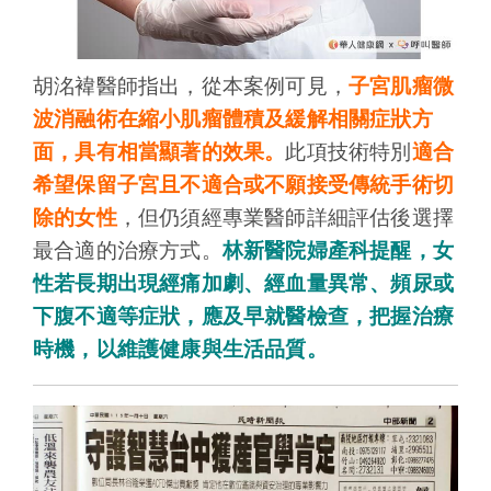
胡洺褘醫師指出，從本案例可見，
子宮肌瘤微
波消融術在縮小肌瘤體積及緩解相關症狀方
面，具有相當顯著的效果。
此項技術特別
適合
希望保留子宮且不適合或不願接受傳統手術切
除的女性
，但仍須經專業醫師詳細評估後選擇
最合適的治療方式。
林新醫院婦產科提醒，女
性若長期出現經痛加劇、經血量異常、頻尿或
下腹不適等症狀，應及早就醫檢查，把握治療
時機，以維護健康與生活品質。