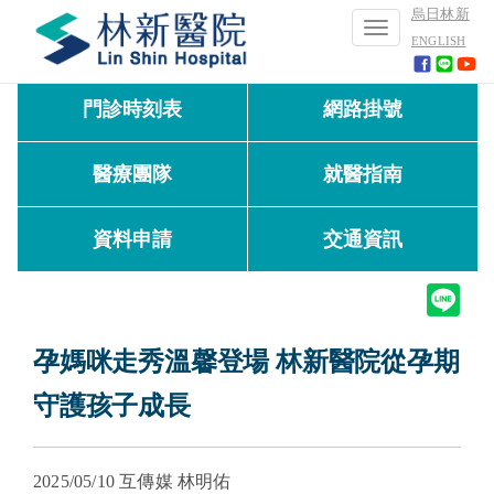
烏日林新
Toggle
ENGLISH
navigation
門診時刻表
網路掛號
醫療團隊
就醫指南
資料申請
交通資訊
孕媽咪走秀溫馨登場 林新醫院從孕期
守護孩子成長
2025/05/10
互傳媒 林明佑