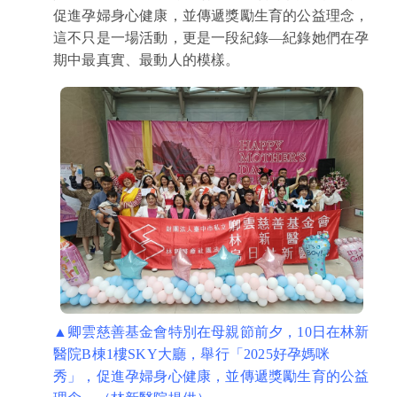
促進孕婦身心健康，並傳遞獎勵生育的公益理念，
這不只是一場活動，更是一段紀錄—紀錄她們在孕
期中最真實、最動人的模樣。
▲卿雲慈善基金會特別在母親節前夕，10日在林新
醫院B棟1樓SKY大廳，舉行「2025好孕媽咪
秀」，促進孕婦身心健康，並傳遞獎勵生育的公益