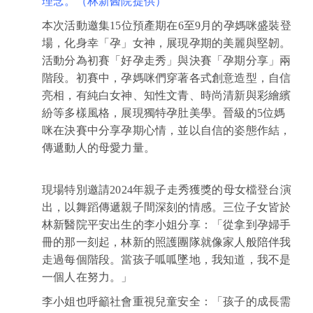
理念。（林新醫院提供）
本次活動邀集15位預產期在6至9月的孕媽咪盛裝登
場，化身幸「孕」女神，展現孕期的美麗與堅韌。
活動分為初賽「好孕走秀」與決賽「孕期分享」兩
階段。初賽中，孕媽咪們穿著各式創意造型，自信
亮相，有純白女神、知性文青、時尚清新與彩繪繽
紛等多樣風格，展現獨特孕肚美學。晉級的5位媽
咪在決賽中分享孕期心情，並以自信的姿態作結，
傳遞動人的母愛力量。
現場特別邀請2024年親子走秀獲獎的母女檔登台演
出，以舞蹈傳遞親子間深刻的情感。三位子女皆於
林新醫院平安出生的李小姐分享：「從拿到孕婦手
冊的那一刻起，林新的照護團隊就像家人般陪伴我
走過每個階段。當孩子呱呱墜地，我知道，我不是
一個人在努力。」
李小姐也呼籲社會重視兒童安全：「孩子的成長需