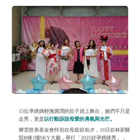
15位準媽媽輕撫圓潤的肚子踏上舞台，她們不只是
走秀，更是
以行動訴說母愛的勇氣與光芒。
卿雲慈善基金會特別在母親節前夕，10日在林新醫
院B棟1樓SKY大廳，舉行「2025好孕媽咪秀」，