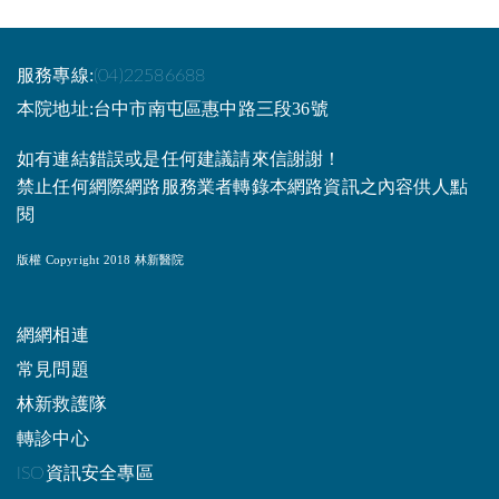
服務專線:
(04)22586688
本院地址:台中市南屯區惠中路三段36號
如有連結錯誤或是任何建議請來信謝謝！
禁止任何網際網路服務業者轉錄本網路資訊之內容供人點
閱
版權 Copyright 2018 林新醫院
網網相連
常見問題
林新救護隊
轉診中心
ISO資訊安全專區