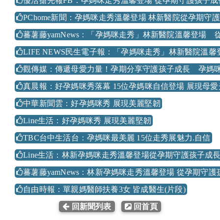
優活搶先報FB：孕媽咪走秀溫馨登場 從孕期守護孩子成
PChome新聞：孕媽咪走秀溫馨登場 林新醫院從孕期守
蕃薯藤yamNews：「孕媽咪走秀」林新醫院溫馨登場
LIFE NEWS民生電子報：「孕媽咪走秀」林新醫院溫
觀傳媒：傳遞母愛力量！孕期分享守護孩子成長 孕媽咪走
真晨報：好孕媽咪秀落幕 15位孕媽咪自信登場 展現母愛
中華新聞雲：好孕媽咪秀 展現美麗堅韌
Line生活：好孕媽咪秀 展現美麗堅韌
TBC台中生活台：孕媽咪最美麗 15位走秀展魅力.自信
Line生活：林新孕媽咪走秀溫馨登場從孕期守護孩子成
蕃薯藤yamNews：林新孕媽咪走秀溫馨登場 從孕期守
自由時報：單親媽醫師扶養3女 皆成醫生(片段)
回新聞列表
回首頁