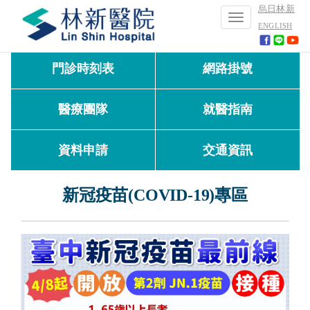
烏日林新
Toggle
ENGLISH
navigation
門診時刻表
網路掛號
醫療團隊
就醫指南
資料申請
交通資訊
新冠疫苗(
COVID-19)
專區