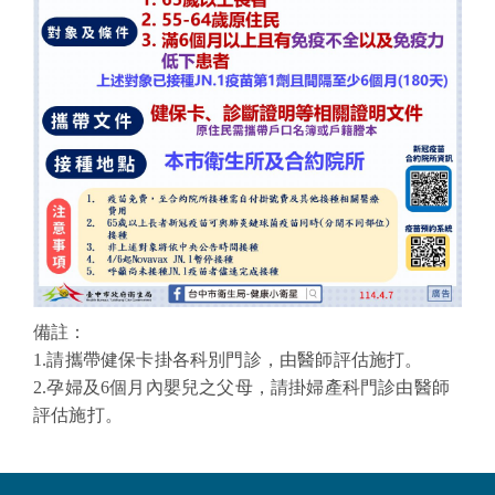
備註：
1.請攜帶健保卡掛各科別門診，由醫師評估施打。
2.孕婦及6個月內嬰兒之父母，請掛婦產科門診由醫師
評估施打。