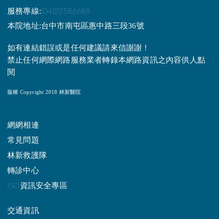
服務專線:
(04)22586688
本院地址:台中市南屯區惠中路三段36號
如有連結錯誤或是任何建議請來信謝謝！
禁止任何網際網路服務業者轉錄本網路資訊之內容供人點
閱
版權 Copyright 2018 林新醫院
網網相連
常見問題
林新救護隊
轉診中心
ISO資訊安全專區
交通資訊