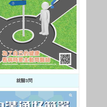
就醫3問
