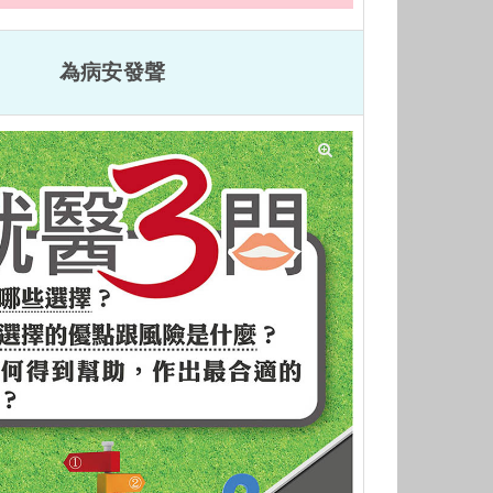
為病安發聲
