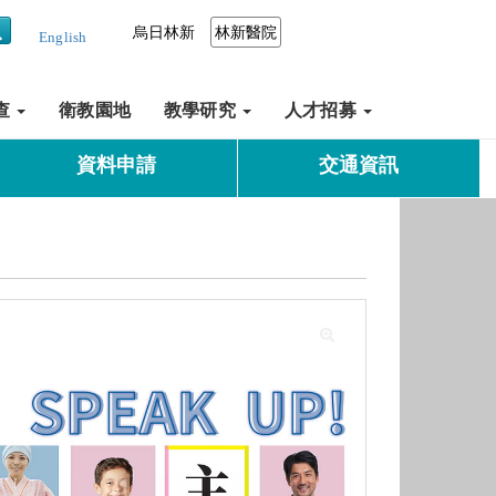
烏日林新
林新醫院
English
查
衛教園地
教學研究
人才招募
資料申請
交通資訊
