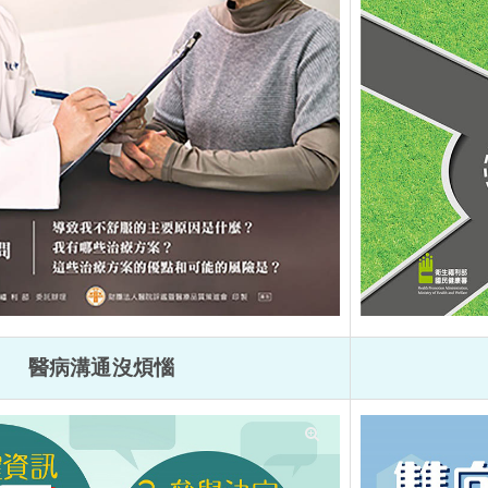
醫病溝通沒煩惱
