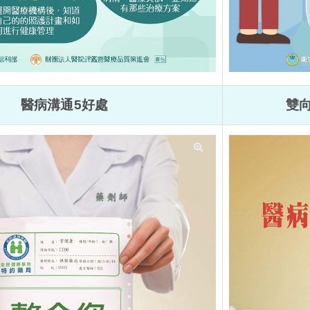
醫病溝通5好處
雙
