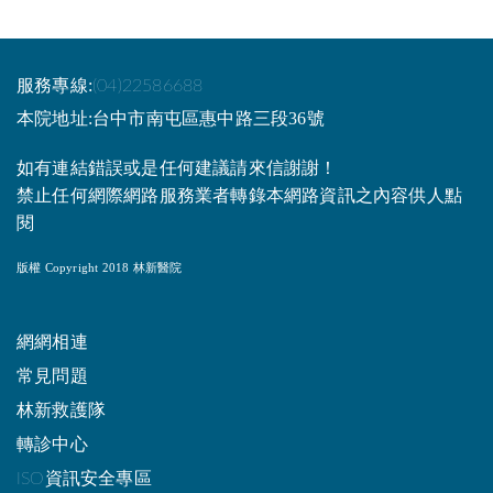
服務專線:
(04)22586688
本院地址:台中市南屯區惠中路三段36號
如有連結錯誤或是任何建議請來信謝謝！
禁止任何網際網路服務業者轉錄本網路資訊之內容供人點
閱
版權 Copyright 2018 林新醫院
網網相連
常見問題
林新救護隊
轉診中心
ISO資訊安全專區