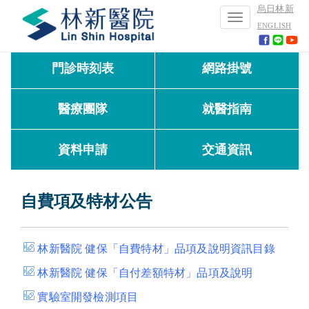
烏日林新
Toggle
ENGLISH
navigation
門診時刻表
網路掛號
醫療團隊
就醫指南
資料申請
交通資訊
自費項及特材公告
林新醫院
健保「自費特材」品項及說明資訊目錄
林新醫院 健保「自付差額特材」品項及說明
實驗室開發檢測項目