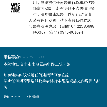
用，無法提供任何醫療行為和取代醫
師當面診斷，若有身體不適的情況發
生，請您盡速就醫，以免延誤病情！
若有任何疑問，請不吝與我們聯絡！
醫療諮詢專線：(日間) 04-22586688
轉6367 (夜間) 0975-901694
服務專線:
(04)22586688
本院地址:台中市南屯區惠中路三段36號
如有連結錯誤或是任何建議請來信謝謝！
禁止任何網際網路服務業者轉錄本網路資訊之內容供人點
閱
版權 Copyright 2018 林新醫院