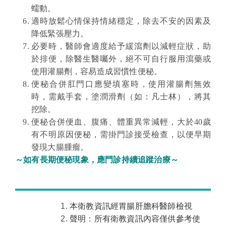
蠕動。
適時放鬆心情保持情緒穩定，除去不安的因素及
降低緊張壓力。
必要時，醫師會適度給予緩瀉劑以減輕症狀，助
於排便，除醫生醫囑外，絕不可自行服用瀉藥或
使用灌腸劑，容易造成習慣性便秘。
便秘合併肛門口應變填塞時，使用灌腸劑無效
時，需戴手套，塗潤滑劑（如：凡士林），將其
挖除。
便秘合併便血、腹痛、體重異常減輕，大於40歲
有不明原因便秘，需掛門診接受檢查，以便早期
發現大腸腫瘤。
～如有長期便秘現象，應門診持續追蹤治療～
本衛教資訊經胃腸肝膽科醫師檢視
聲明：所有衛教資訊內容僅供參考使