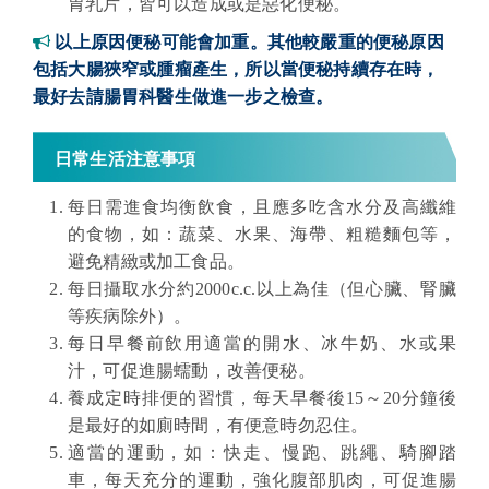
胃乳片，皆可以造成或是惡化便秘。
以上原因便秘可能會加重。其他較嚴重的便秘原因
包括大腸狹窄或腫瘤產生，所以當便秘持續存在時，
最好去請腸胃科醫生做進一步之檢查。
日常生活注意事項
每日需進食均衡飲食，且應多吃含水分及高纖維
的食物，如：蔬菜、水果、海帶、粗糙麵包等，
避免精緻或加工食品。
每日攝取水分約2000c.c.以上為佳（但心臟、腎臟
等疾病除外）。
每日早餐前飲用適當的開水、冰牛奶、水或果
汁，可促進腸蠕動，改善便秘。
養成定時排便的習慣
，
每天早餐後15～20分鐘後
是最好的如廁時間，有便意時勿忍住。
適當的運動，如：快走、慢跑、跳繩、騎腳踏
車，每天充分的運動
，
強化腹部肌肉
，
可促進腸