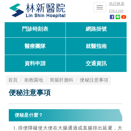
烏日林新
Toggle
ENGLISH
navigation
門診時刻表
網路掛號
醫療團隊
就醫指南
資料申請
交通資訊
首頁
衛教園地
胃腸肝膽科
便秘注意事項
便秘注意事項
便秘是什麼？
排便障礙使大便在大腸通過或直腸排出延遲，大