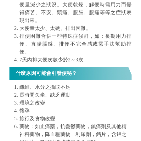
便量減少之狀況。大便乾燥，解便時需用力而覺
得痛苦、不安、頭痛、腹脹、腹痛等等之症狀表
現出來。
大便量太少、太硬、排出困難。
排便困難合併一些特殊症候群，如：長期用力排
便、直腸脹感、排便不完全感或需手法幫助排
便。
7天內排大便次數少於2～3次。
什麼原因可能會引發便秘？
纖維、水分之攝取不足
長時間久坐、缺乏運動
環境之改變
懷孕
旅行及食物改變
藥物：如止痛藥，抗憂鬱藥物，鎮痛劑及其他精
神科藥物，降血壓藥物，利尿劑，鈣片，含鋁之