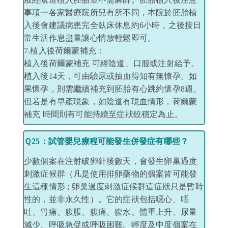
事項一各家醫療院所兒有所不同，本院於胚胎植
入後會建議病患完全臥床休息約6小時，之後按日
常生活作息盡量讓心情放輕鬆即可。
7.植入後荷爾蒙補充：
植入後荷爾蒙補充 可經陰道、口服或注射給予。
植入後14天，可由驗尿或抽血得知有無懷孕。如
果懷孕，則需繼續補充到胚胎有心跳約懷孕8週。
但若是有早產現象，如陰道有現血情形，荷爾蒙
補充 時間則有可能持續至症狀較穩定為止。
Ｑ25：試管嬰兒療程可能發生併發症有哪些？
少數個案在注射破卵針後數天，會發生卵巢過度
刺激症候群（凡是使用排卵藥物的個案皆可能發
生這種情形 ; 卵巢過度刺激症候群這症狀只是暫時
性的，並非永久性）。它的症狀包括噁心、嘔
吐、胃痛、腹脹、腹痛、腹水、體重上升、尿量
減少、呼吸急促或呼吸困難。輕度及中度個案在