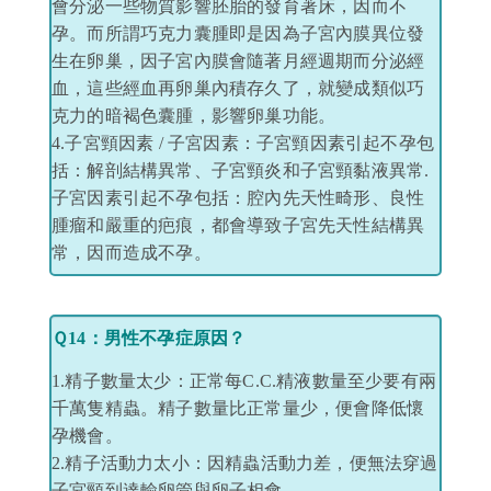
會分泌一些物質影響胚胎的發育著床，因而不
孕。而所謂巧克力囊腫即是因為子宮內膜異位發
生在卵巢，因子宮內膜會隨著月經週期而分泌經
血，這些經血再卵巢內積存久了，就變成類似巧
克力的暗褐色囊腫，影響卵巢功能。
4.子宮頸因素 / 子宮因素：子宮頸因素引起不孕包
括：解剖結構異常、子宮頸炎和子宮頸黏液異常.
子宮因素引起不孕包括：腔內先天性畸形、良性
腫瘤和嚴重的疤痕，都會導致子宮先天性結構異
常，因而造成不孕。
Ｑ14：男性不孕症原因？
1.精子數量太少：正常每C.C.精液數量至少要有兩
千萬隻精蟲。精子數量比正常量少，便會降低懷
孕機會。
2.精子活動力太小：因精蟲活動力差，便無法穿過
子宮頸到達輸卵管與卵子相會。