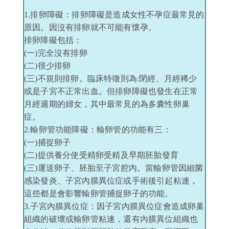
1.排卵障礙：排卵障礙是造成女性不孕症最常見的
原因。因沒有排卵就不可能有懷孕。
排卵障礙包括：
(一)完全沒有排卵
(二)很少排卵
(三)不規則排卵。臨床特徵則為:閉經、月經稀少
或是子宮不正常出血。但排卵障礙也發生在正常
月經週期的婦女，其中最常見的為多囊性卵巢
症。
2.輸卵管功能障礙：輸卵管的功能有三：
(一)捕捉卵子
(二)提供養分使受精卵受精及早期胚胎發育
(三)運送卵子、胚胎至子宮腔內。當輸卵管因細菌
感染發炎、子宮內膜異位症或手術後引起粘連，
這些都是會影響輸卵管捕捉卵子的功能。
3.子宮內膜異位症：因子宮內膜異位症會造成卵巢
組織的破壞或輸卵管粘連，還有內膜異位組織也