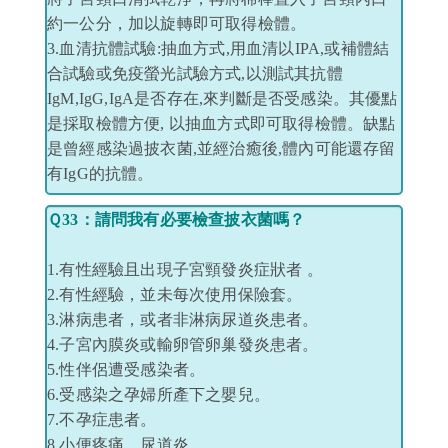
約一公分，加以旋轉即可取得檢體。
3.血清抗體試驗:抽血方式,用血清以IPA,或補體結
合試驗或免疫螢光試驗方式,以測試其抗體
IgM,IgG,IgA是否存在,來判斷是否受感染。其優點
是採取檢體方便, 以抽血方式即可取得檢體。缺點
是曾經感染過披衣菌,並經治癒後,體內可能還存留
有IgG的抗體。
Ｑ33：請問我有必要檢查披衣菌嗎？
1.有性經驗且出現子宮頸發炎症狀者 。
2.有性經驗，並未每次使用保險套。
3.淋病患者，或者非淋病尿道炎患者。
4.子宮內膜炎或輸卵管卵巢發炎患者。
5.性伴侶遭受感染者。
6.受感染之孕婦所產下之嬰兒。
7.不孕症患者。
8.小便疼痛，尿道炎。