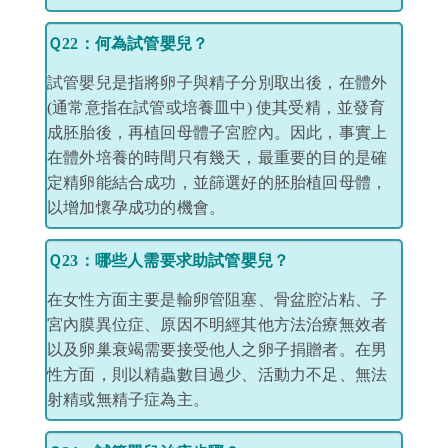
Ｑ22：何為試管嬰兒？
試管嬰兒是指將卵子與精子分別取出後，在體外
(通常意指在試管或培養皿中) 使其受精，並發育
成胚胎後，再植回母體子宮腔內。因此，事實上
在體外培養的時間只有幾天，最重要的目的是確
定精卵能結合成功，並篩選好的胚胎植回母體，
以增加懷孕成功的機會。
Ｑ23：哪些人需要求助試管嬰兒？
在女性方面主要是輸卵管阻塞、骨盆腔沾粘、子
宮內膜異位症、原因不明經其他方法治療無效者
以及卵巢衰竭需要接受他人之卵子捐贈者。在男
性方面，則以精蟲數目過少、活動力不足、無法
射精或無精子症為主。