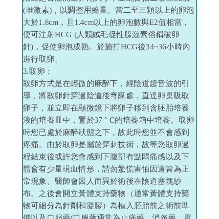
(雌激素)，以調整用藥量。當二至三顆以上的卵泡
大於1.8cm，且1.4cm以上的卵泡數與E2值相當，
便可注射HCG (人類絨毛促性腺激素俗稱破卵
針)，促使卵泡成熟。於施打HCG後34~36小時內
進行取卵。
3.取卵：
取卵方式是在輕微的麻醉下，經陰道超音波的引
導，將取卵針穿過陰道後穹窿處，直達卵巢吸取
卵子，並立即在顯微鏡下將卵子移到含胚胎培養
液的培養皿中，置於37 ° C的培養箱中培養。取卵
時您已處於麻醉狀態之下，故此時您並不會感到
疼痛。由於取卵是屬於穿刺技術，故等您取卵過
程結束後或許您會感到下腹部有點悶痛感以及下
體會有少量現血情形，請勿驚慌害怕因這皆為正
常現象。醫師會因人而異於術後在陰道塞塊紗
布。之後會開立黃體支持藥物（通常黃體支持藥
物可細分為針劑和凝膠）為植入胚胎前之術前準
備以及口服藥(口服藥通常為止痛藥、消炎藥、胃