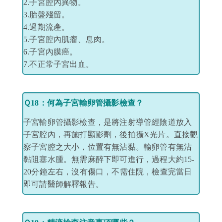
2.子宮腔內異物。
3.胎盤殘留。
4.過期流產。
5.子宮腔內肌瘤、息肉。
6.子宮內膜癌。
7.不正常子宮出血。
Ｑ18：何為子宮輸卵管攝影檢查？
子宮輸卵管攝影檢查，是將注射導管經陰道放入
子宮腔內，再施打顯影劑，後拍攝X光片。直接觀
察子宮腔之大小，位置有無沾黏。輸卵管有無沾
黏阻塞水腫。無需麻醉下即可進行，過程大約15-
20分鐘左右，沒有傷口，不需住院，檢查完當日
即可請醫師解釋報告。