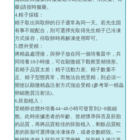
藥)請按時服藥。
4.精子採樣：
精子取出與取卵的日子通常為同一天。若先生因
有事不能配合，則可選擇先取得先生精子已冷凍
方式保存，待取卵時再解凍使用即可。
5.體外受精：
將精蟲處理後，與卵子放在同一個培養皿中，共
同培養18小時後，可在顯微鏡下觀察受精情形。
若精子品質太差：精子活動力差、精子數量不
足、精子型態異常，而無法自然受精，則必須一
開使以顯微精蟲注射方式強迫受精 (參考單一精蟲
卵細胞質注射法)。
6.胚胎植入：
受精卵在體外培養44~48小時可發育到2~8個細
胞。此時依據患者的年齡、曾經懷孕與否及胚胎
的品質，再將品質較佳的胚胎植入，剩餘品質較
差的胚胎可選擇做冷凍保存，或者全數銷毀。一
般經陰道植入胚胎並不需麻醉。胚胎植入後注意