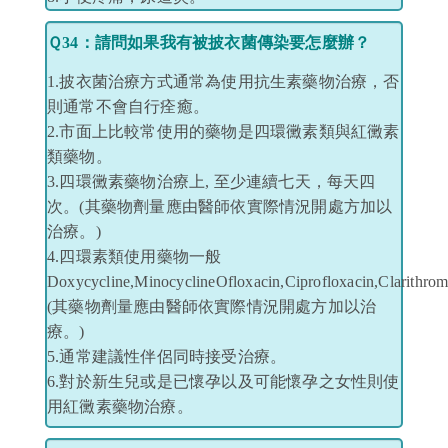
Ｑ34：請問如果我有被披衣菌傳染要怎麼辦？
1.披衣菌治療方式通常為使用抗生素藥物治療，否
則通常不會自行痊癒。
2.市面上比較常使用的藥物是四環黴素類與紅黴素
類藥物。
3.四環黴素藥物治療上, 至少連續七天，每天四
次。(其藥物劑量應由醫師依實際情況開處方加以
治療。)
4.四環素類使用藥物一般
Doxycycline,MinocyclineOfloxacin,Ciprofloxacin,Clarithr
(其藥物劑量應由醫師依實際情況開處方加以治
療。)
5.通常建議性伴侶同時接受治療。
6.對於新生兒或是已懷孕以及可能懷孕之女性則使
用紅黴素藥物治療。