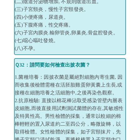
(二)陰道分泌物增加, 不規則陰道出血。
(三)子宮頸炎，慢性子宮頸發炎。
(四)小便疼痛，尿道炎。
(五)下腹疼痛，性交疼痛。
(六)子宮內膜炎.輸卵管炎,卵巢炎,骨盆腔發炎。
(七)噁心嘔吐發燒。
(八)不孕。
Ｑ32：請問要如何檢查出披衣菌？
1.菌種培養：因披衣菌是屬絕對細胞內寄生菌, 因
而收集後檢體需種在活胚胎雞蛋卵黃囊上生長,或
接種在細胞培養之活細胞中,之後再染色觀察。
2.抗原檢驗: 直接以棉花棒沾取受感染管壁內層表
皮細胞,而後直接用試劑測試菌體的存在,其敏感性
及特異性高。男性檢體的採集，通常以較細的棉
棒輕輕的置入尿道約二至四公分，略微旋轉，以
取得檢體。女性檢體的採集，如子宮頸抹片，先
將子宮頸口清拭乾淨，再將棉棒置入子宮頸內口