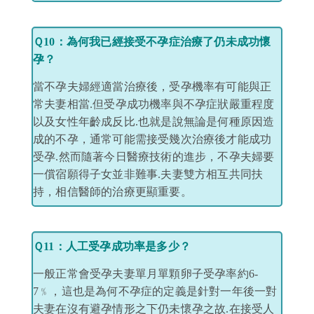
​
Ｑ10：為何我已經接受不孕症治療了仍未成功懷
孕？
當不孕夫婦經適當治療後，受孕機率有可能與正
常夫妻相當.但受孕成功機率與不孕症狀嚴重程度
以及女性年齡成反比.也就是說無論是何種原因造
成的不孕，通常可能需接受幾次治療後才能成功
受孕.然而隨著今日醫療技術的進步，不孕夫婦要
一償宿願得子女並非難事.夫妻雙方相互共同扶
持，相信醫師的治療更顯重要。
Ｑ11：人工受孕成功率是多少？
一般正常會受孕夫妻單月單顆卵子受孕率約6-
7﹪，這也是為何不孕症的定義是針對一年後一對
夫妻在沒有避孕情形之下仍未懷孕之故.在接受人