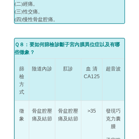
(二)經痛。
(三)性交痛。
(四)慢性骨盆腔痛。
Ｑ８
：要如何篩檢診斷子宮內膜異位症以及有哪
些徵象？
篩
陰道內診
肛診
血 清
超音波
檢
CA125
方
式
徵
骨盆腔壓
骨盆腔壓
>35
發現巧
象
痛及結節
痛及結節
克力囊
腫