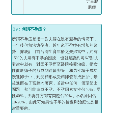
子宮腺
肌症
​
Ｑ9：何謂不孕症？
所謂不孕症是指一對夫婦在沒有避孕的情況下，
一年後仍無法懷孕者。近年來不孕症有增加的趨
勢，據統計目前台灣生育年齡之夫婦當中，約有
15%的夫婦有不孕的困擾，也就是說約每6-7對夫
妻當中就有一對因不孕而至醫院接受治療。從女
性健康卵子的形成到達輸卵管，和男性精子成功
鑽進卵子中，到受精形成受精卵發育成胚胎，最
後進而在子宮腔內著床，若當中任何一個環節出
問題，都可能造成不孕。不孕因素女性佔40%，男
性40%，夫妻雙方都有問題佔20%，不名原因佔
10-20%，由此可知男性不孕的檢查與治療也是相
當重要的。