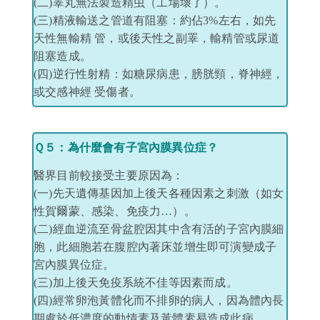
(二)睪丸無法製造精虫（工場壞了）。
(三)精液輸送之管道有阻塞：約佔3%左右，如先
天性無輸精 管，或後天性之副睪，輸精管或尿道
阻塞造成。
(四)逆行性射精：如糖尿病患，膀胱頸，脊神經，
或交感神經 受傷者。
Ｑ５：為什麼會有子宮內膜異位症？
醫界目前較接受主要原因為：
(一)先天遺傳基因加上後天各種因素之刺激（如女
性賀爾蒙、感染、免疫力…）。
(二)經血逆流至骨盆腔因其中含有活的子宮內膜細
胞，此細胞若在腹腔內著床並增生即可演變成子
宮內膜異位症。
(三)加上後天免疫系統不佳等因素而成。
(四)經常卵泡黃體化而不排卵的病人，因為體內長
期處於低濃度的動情素及黃體素易造成此病。