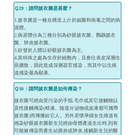
Ｑ29：請問披衣菌是甚麼？
1.披衣菌是一種在構造上介於細菌和病毒之間的病
源體。
2.病原體分為三種分別為砂眼披衣菌、鸚鵡披衣
菌、肺炎披衣菌。
3.好發於人體以砂眼披衣菌為主。
4.其特殊之處為生存於細胞內，且會往表皮深層生
長擴散，因此造成深層器官感染，而其中以生殖
道感染最為顯著。
Ｑ30：請問披衣菌是如何傳染？
披衣菌可經由受污染的手指,毛巾或其它接觸物以
及性接觸傳染(精液、陰道分泌物或血液都可攜帶
披衣菌)而傳播給它人。另外若懷孕婦女生殖道有
感染砂眼披衣菌新生兒經由母體產道生出時,則有
可能被傳染而產生結膜炎或肺炎,接觸新生兒的醫