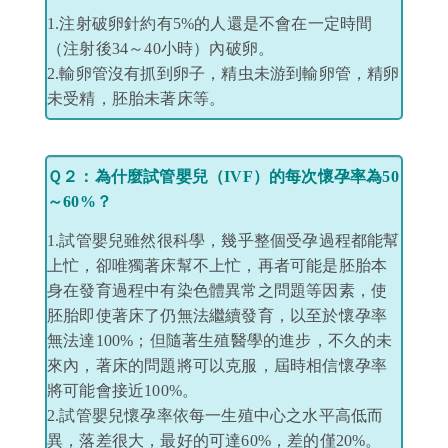
1.注射破卵針約有5%的人還是不會在一定時間
（注射後34～40小時）內破卵。
2.輸卵管沒有抓到卵子，精虫未游到輸卵管，精卵
未受精，胚胎未著床等。
Ｑ２：為什麼試管嬰兒（IVF）的每次懷孕率為50
～60%？
1.試管嬰兒雖然很科學，幾乎整個受孕過程都能幫
上忙，卻唯獨著床幫不上忙，再者可能是胚胎本
身在發育過程中有染色體異常之問題等因素，使
胚胎即使著床了仍無法繼續發育，以至於懷孕率
無法達100%；但隨著生殖醫學的進步，不久的未
來內，著床的問題將可以克服，屆時相信懷孕率
將可能會接近100%。
2.試管嬰兒懷孕率依每一生殖中心之水平高低而
異，落差很大，最好的可達60%，差的僅20%。