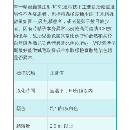
單一精蟲顯微注射(ICSI)這種技術主要是治療重度
男性不孕症患者，包括精蟲極度稀少症(正常精蟲
數量如圖一)及無精患者，或者是卵子數目較少
者。因有時精子本身異常比例較高而借助ICSI技
術懷孕，故胎兒染色體異常比例(2%)必然稍高於
自然懷孕胎兒染色體異常比例(0.4%)，所以懷孕早
期最好能做絨毛取樣或羊水取樣檢查胎兒染色體
是否異常。
標準試驗
正常值
液化時間
室溫下，60分鐘以內
顏色
均勻的灰白色
精液量
2.0 ml 以上