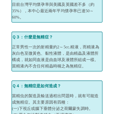
目前台灣平均懷孕率與美國及英國差不多（約
35%），本中心最近兩年平均懷孕率已達50～
60%。
Ｑ３：什麼是無精症？
正常男性一次的射精量約2～5cc.精液，而精液為
灰白色至微黃色、黏性液體，是由精蟲及液體所
構成，就如同血液是由血球及液體所組成一樣。
當精液內不含任何精蟲時稱之為無精症。
Ｑ４：無精症是如何造成？
當精虫的製造及輸送過程出問題時，就有可能造
成無精症。其主要原因有四種：
(一)下視丘或腦下垂體分泌之荷爾蒙失調時。