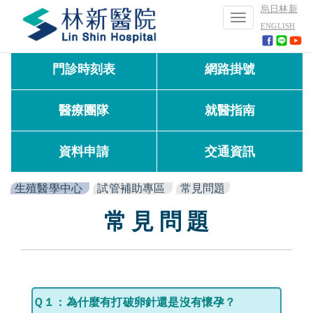
烏日林新
Toggle
ENGLISH
navigation
門診時刻表
網路掛號
醫療團隊
就醫指南
資料申請
交通資訊
生殖醫學中心
試管補助專區
常見問題
常 見 問 題
Ｑ１：
為什麼有打破卵針還是沒有懷孕？