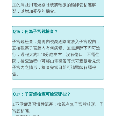
症的病灶用電燒剔除或將輕微的輸卵管粘連解
梨，以增加受孕的機會。
Ｑ16：何為子宮鏡檢查？
子宮鏡檢查，是將內視鏡經陰道放入子宮腔內，
直接觀察子宮腔內有何病變。無需麻醉下即可進
行，過程大約5-10分鐘左右，沒有傷口，不需住
院，檢查過程中可經由電視螢幕您可親眼看見您
子宮內之情形，檢查完當日即可請醫師解釋報
告。
Ｑ17：子宮鏡檢查可檢查哪些？
1.不孕症及習慣性流產：檢視有無子宮腔畸形、子
宮腔粘連。