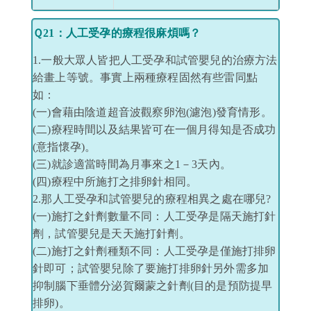
Ｑ21：人工受孕的療程很麻煩嗎？
1.一般大眾人皆把人工受孕和試管嬰兒的治療方法
給畫上等號。事實上兩種療程固然有些雷同點
如：
(一)會藉由陰道超音波觀察卵泡(濾泡)發育情形。
(二)療程時間以及結果皆可在一個月得知是否成功
(意指懷孕)。
(三)就診適當時間為月事來之1－3天內。
(四)療程中所施打之排卵針相同。
2.那人工受孕和試管嬰兒的療程相異之處在哪兒?
(一)施打之針劑數量不同：人工受孕是隔天施打針
劑，試管嬰兒是天天施打針劑。
(二)施打之針劑種類不同：人工受孕是僅施打排卵
針即可；試管嬰兒除了要施打排卵針另外需多加
抑制腦下垂體分泌賀爾蒙之針劑(目的是預防提早
排卵)。