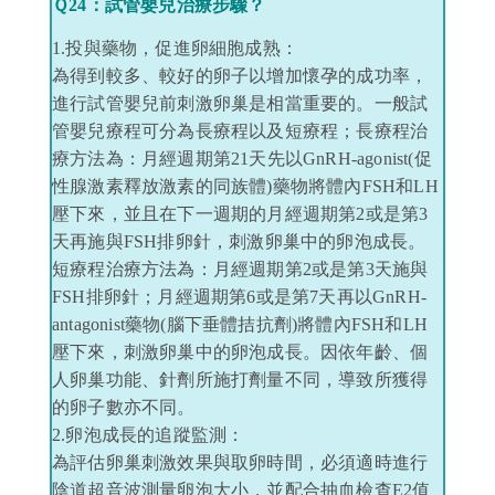
Ｑ24：試管嬰兒治療步驟？
1.投與藥物，促進卵細胞成熟：
為得到較多、較好的卵子以增加懷孕的成功率，
進行試管嬰兒前刺激卵巢是相當重要的。一般試
管嬰兒療程可分為長療程以及短療程；長療程治
療方法為：月經週期第21天先以GnRH-agonist(促
性腺激素釋放激素的同族體)藥物將體內FSH和LH
壓下來，並且在下一週期的月經週期第2或是第3
天再施與FSH排卵針，刺激卵巢中的卵泡成長。
短療程治療方法為：月經週期第2或是第3天施與
FSH排卵針；月經週期第6或是第7天再以GnRH-
antagonist藥物(腦下垂體拮抗劑)將體內FSH和LH
壓下來，刺激卵巢中的卵泡成長。因依年齡、個
人卵巢功能、針劑所施打劑量不同，導致所獲得
的卵子數亦不同。
2.卵泡成長的追蹤監測：
為評估卵巢刺激效果與取卵時間，必須適時進行
陰道超音波測量卵泡大小，並配合抽血檢查E2值