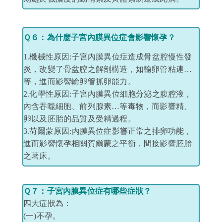
​
Ｑ６
：為什麼子宮內膜異位症會影響懷孕？
1.機械性原因:子宮內膜異位症造成骨盆腔慢性發
炎，改變了骨盆腔之解剖構造，如輸卵管粘連…
等，進而影響輸卵管抓卵能力。
2.化學性原因:子宮內膜異位細胞分泌之腹腔液，
內含吞噬細胞、前列腺素…等毒物，而影響精、
卵以及胚胎的品質及受精過程。
3.荷爾蒙原因:內膜異位症影響正常之排卵功能，
進而影響懷孕相關賀爾蒙之平衡，間接影響胚胎
之著床。
Ｑ７：子宮內膜異位症有哪些症狀？
四大症狀為：
(一)不孕。