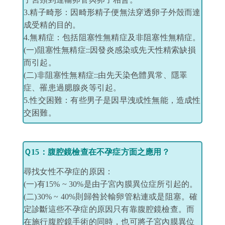
3.精子畸形：因畸形精子便無法穿透卵子外殼而達
成受精的目的。
4.無精症：包括阻塞性無精症及非阻塞性無精症。
(一)阻塞性無精症::因發炎感染或先天性精索缺損
而引起。
(二)非阻塞性無精症::由先天染色體異常、隱睪
症、罹患過腮腺炎等引起。
5.性交困難：有些男子是因早洩或性無能，造成性
交困難。
Ｑ15：腹腔鏡檢查在不孕症方面之應用？
尋找女性不孕症的原因：
(一)有15% ~ 30%是由子宮內膜異位症所引起的。
(二)30% ~ 40%則歸咎於輸卵管粘連或是阻塞。確
定診斷這些不孕症的原因只有靠腹腔鏡檢查。而
在施行腹腔鏡手術的同時，也可將子宮內膜異位