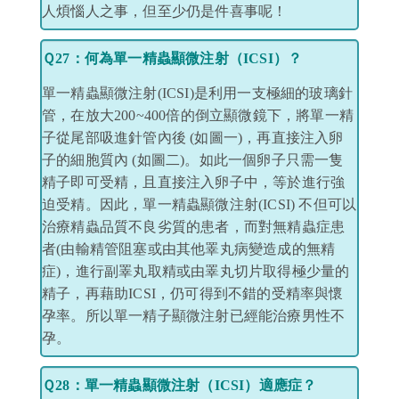
人煩惱人之事，但至少仍是件喜事呢！
Ｑ27：何為單一精蟲顯微注射（ICSI）？
單一精蟲顯微注射(ICSI)是利用一支極細的玻璃針
管，在放大200~400倍的倒立顯微鏡下，將單一精
子從尾部吸進針管內後 (如圖一)，再直接注入卵
子的細胞質內 (如圖二)。如此一個卵子只需一隻
精子即可受精，且直接注入卵子中，等於進行強
迫受精。因此，單一精蟲顯微注射(ICSI) 不但可以
治療精蟲品質不良劣質的患者，而對無精蟲症患
者(由輸精管阻塞或由其他睪丸病變造成的無精
症)，進行副睪丸取精或由睪丸切片取得極少量的
精子，再藉助ICSI，仍可得到不錯的受精率與懷
孕率。所以單一精子顯微注射已經能治療男性不
孕。
Ｑ28：單一精蟲顯微注射（ICSI）適應症？