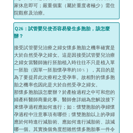
家休息即可；嚴重個案（屬於重度者極少）需住
院觀察及治療。
Ｑ26：試管嬰兒使否容易發生多胞胎，該怎麼
辦？
接受試管嬰兒治療之婦女懷多胞胎之機率確實是
大於自然受孕之婦女。這是因接受試管嬰兒治療
之婦女當醫師施行胚胎植入時往往不只是植入單
一胚胎（因單一胚胎懷孕率約10﹪），其目的是
為了要提昇此次療程之受孕率。故相對的懷多胞
胎之機率也因此是大於自然受孕之婦女。
那懷多胞胎該怎麼辦？於產檢過程之中可和您的
婦產科醫師商量此事。醫師會詳細為您解說接下
來懷孕過程應如何進行；如：懷雙胞胎的孕婦懷
孕過程中注意事項有哪些；懷雙胞胎以上的孕婦
應於何時進行減胎術、應如何進行減胎術、該減
哪一個。其實換個角度想雖然懷多胞胎事一件令