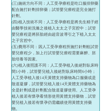
(三)施術方向不同：人工受孕療程是吃口服排卵藥
配合施打針劑排卵藥；試管嬰兒療程是完全施打
針劑。
(四)植入技術不同：人工受孕療程是將先生精子經
由醫學技術洗滌之後植入太太之子宮腔中；試管
嬰兒療程是將胚胎經由超音波導引之下植入太太
之子宮腔中。
(五)費用不同：因人工受孕療程所施打針劑較試管
嬰兒療程少，加上行試管嬰兒療程需要麻醉、胚
胎培養等因素。
(六)植入後照護不同：人工受孕植入後絕對臥床時
間1小時，試管嬰兒植入後絕對臥床時間6小時；
人工受孕植入後14天黃體支持藥物為口服藥或是
陰道凝膠，試管嬰兒植入後14天黃體支持藥物為
全是針劑或是針劑配合陰道凝膠使用。人工受孕
植入後若有懷孕看情形使用黃體支持藥物，試管
嬰兒植入後若有懷孕仍需繼續使用黃體支持藥
物。