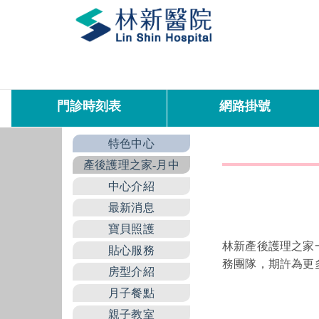
門診時刻表
網路掛號
特色中心
產後護理之家-月中
中心介紹
最新消息
寶貝照護
林新產後護理之家
貼心服務
務團隊，期許為更
房型介紹
月子餐點
親子教室