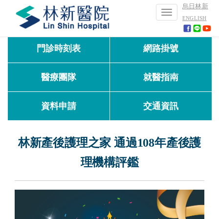
烏日林新
Toggle
ENGLISH
navigation
門診時刻表
網路掛號
醫療團隊
就醫指南
資料申請
交通資訊
林新產後護理之家 通過108年產後護
理機構評鑑