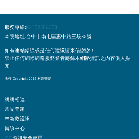
服務專線:
(04)22586688
本院地址:台中市南屯區惠中路三段36號
如有連結錯誤或是任何建議請來信謝謝！
禁止任何網際網路服務業者轉錄本網路資訊之內容供人點
閱
版權 Copyright 2018 林新醫院
網網相連
常見問題
林新救護隊
轉診中心
ISO資訊安全專區