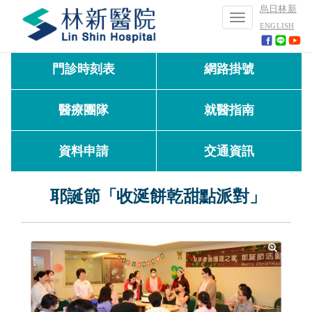
烏日林新
Toggle
ENGLISH
navigation
門診時刻表
網路掛號
醫療團隊
就醫指南
資料申請
交通資訊
耶誕節「收涎餅乾甜點派對」
