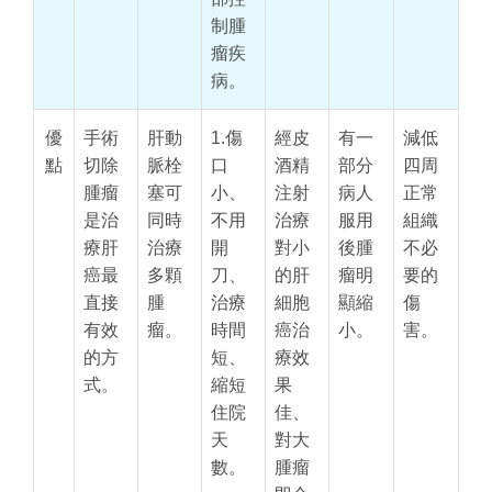
制腫
瘤疾
病。
優
手術
肝動
1.傷
經皮
有一
減低
點
切除
脈栓
口
酒精
部分
四周
腫瘤
塞可
小、
注射
病人
正常
是治
同時
不用
治療
服用
組織
療肝
治療
開
對小
後腫
不必
癌最
多顆
刀、
的肝
瘤明
要的
直接
腫
治療
細胞
顯縮
傷
有效
瘤。
時間
癌治
小。
害。
的方
短、
療效
式。
縮短
果
住院
佳、
天
對大
數。
腫瘤