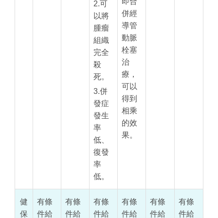
即合
2.可
併經
以將
導管
腫瘤
動脈
組織
栓塞
完全
治
殺
療，
死。
可以
3.併
得到
發症
相乘
發生
的效
率
果。
低、
復發
率
低。
健
有條
有條
有條
有條
有條
有條
保
件給
件給
件給
件給
件給
件給