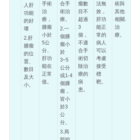
手術
合手
瘤數
法無
術與
人肝
治
術治
目不
效，
其他
功能
療，
療。
超過
肝功
相關.
的好
腫瘤
3
能正
治
壞
2.一
小於
個，
常的
療。
個腫
2.肝
5公
不適
病人
瘤小
腫瘤
分、
合手
可以
於
的位
肝功
術切
考慮
3~5
置、
能在
除治
接受
公分
數目
正常
療的
標
或1-4
及大
值。
病
靶。
個腫
小。
患。
瘤，
皆小
於3
公
分。
3.局
部控