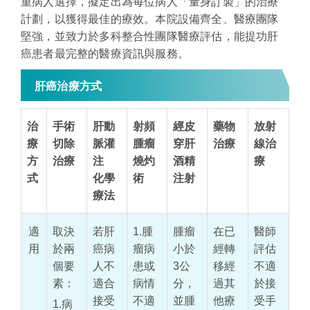
重病人選擇，擬定出為每位病人「量身訂製」的治療
計劃，以獲得最佳的療效。本院設備齊全、醫療團隊
堅強，並致力於多科整合性團隊醫療評估，能提功肝
癌患者最完整的醫療資訊與服務。
肝癌治療方式
治
手術
肝動
射頻
經皮
藥物
放射
療
切除
脈灌
腫瘤
穿肝
治療
線治
方
治療
注
燒灼
酒精
療
式
化學
術
注射
療法
適
取決
若肝
1.腫
腫瘤
在已
醫師
用
於兩
癌病
瘤病
小於
經轉
評估
個要
人不
患或
3公
移經
不適
素：
適合
病情
分，
過其
於接
接受
不適
並腫
他療
受手
1.病