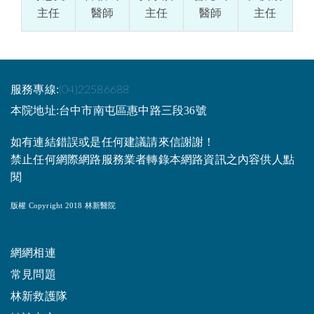
主任
醫師
主任
醫師
主任
服務專線:
(04)22586688
本院地址:台中市南屯區惠中路三段36號
如有連結錯誤或是任何建議請來信謝謝！
禁止任何網際網路服務業者轉錄本網路資訊之內容供人點
閱
版權 Copyright 2018 林新醫院
網網相連
常見問題
林新救護隊