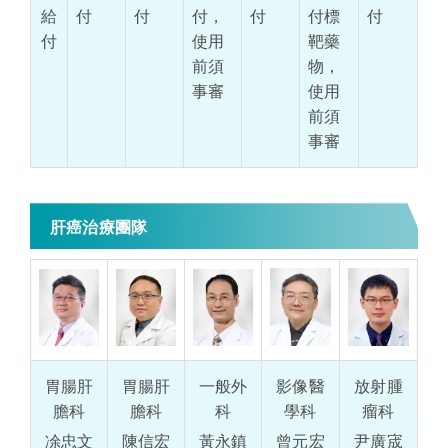
給
付
付
付，
付
付標
付
付
使用
靶藥
前須
物，
事審
使用
前須
事審
肝癌治療團隊
胃腸肝
胃腸肝
一般外
影像醫
放射腫
膽科
膽科
科
學科
瘤科
凃忠文
陳信宏
黃永鎮
曾元宏
尹廣宬