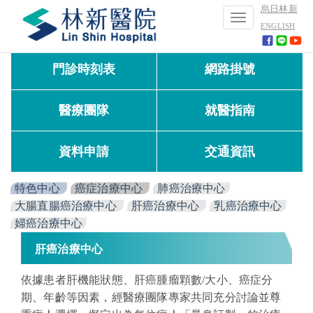
烏日林新
Toggle
ENGLISH
navigation
門診時刻表
網路掛號
醫療團隊
就醫指南
資料申請
交通資訊
特色中心
癌症治療中心
肺癌治療中心
大腸直腸癌治療中心
肝癌治療中心
乳癌治療中心
婦癌治療中心
肝癌治療中心
依據患者肝機能狀態、肝癌腫瘤顆數/大小、癌症分
期、年齡等因素，經醫療團隊專家共同充分討論並尊