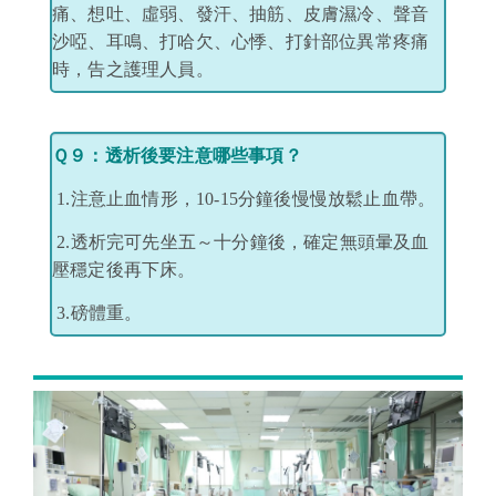
痛、想吐、虛弱、發汗、抽筋、皮膚濕冷、聲音
沙啞、耳鳴、打哈欠、心悸、打針部位異常疼痛
時，告之護理人員。
Ｑ９：透析後要注意哪些事項？
1.注意止血情形，
10-15
分鐘後慢慢放鬆止血帶。
2.透析完可先坐五～十分鐘後，確定無頭暈及血
壓穩定後再下床。
3.磅體重。