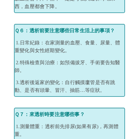
西，血壓都會下降。
​
Ｑ６
：透析前要注意哪些日常生活上的事項？
1.日常紀錄：在家測量的血壓、食量、尿量、體
重變化與女性經期變化。
2.特殊檢查與治療：如預備拔牙、手術要告知醫
師。
3.透析後返家的變化：自行觸摸廔管是否有跳
動、是否有頭暈、冒汗、抽筋
…
等症狀。
Ｑ７：來透析時要注意哪些事？
1.測量體重：透析前先排尿
(
如果有尿
)
，再測體
重
。