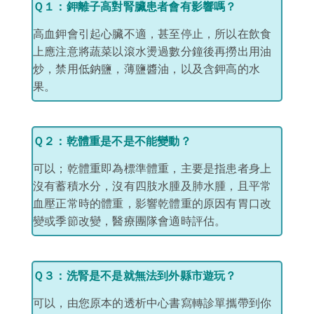
Ｑ１：
鉀離子高對腎臟患者會有影響嗎？
高血鉀會引起心臟不適，甚至停止，所以在飲食
上應注意將蔬菜以滾水燙過數分鐘後再撈出用油
炒，禁用低鈉鹽，薄鹽醬油，以及含鉀高的水
果。
Ｑ２：乾體重是不是不能變動？
可以；乾體重即為標準體重，主要是指患者
身上
沒有蓄積水分，沒有四肢水腫及肺水腫，且平常
血壓正常時的體重，
影響乾體重的原因有胃口改
變或季節改變，醫療團隊會適時評估。
Ｑ３：洗腎是不是就無法到外縣市遊玩？
可以，由您原本的透析中心書寫轉診單攜帶到你