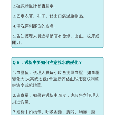
2.確認體重計是否歸零
。
3.固定衣著、鞋子、移出口袋過重物品
。
4.清洗穿刺部位的皮膚
。
5.告知護理人員近期是否有發燒、出血、拔牙或
開刀。
Ｑ８
：透析中要如何注意脫水的變化？
1.血壓值：護理人員每小時會測量血壓，如血壓
變化大
(
太高或太低
)
會重新評估血壓用藥或調整
鈉濃度或乾體重。
2.進食量：如果在透析中進食，應該告之護理人
員進食量。
3.透析中如頭暈、呼吸困難、胸悶、胸痛、腹