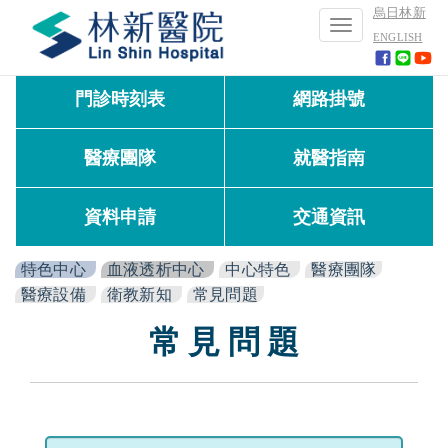
烏日林新
Toggle
ENGLISH
navigation
門診時刻表
網路掛號
醫療團隊
就醫指南
資料申請
交通資訊
特色中心
血液透析中心
中心特色
醫療團隊
醫療設備
衛教新知
常見問題
常 見 問 題