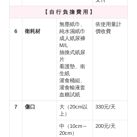
【 自 行 負 擔 費 用 】
無塵紙巾、
依使用量計
6
衛耗材
純水濕紙巾
價收費
成人紙尿褲
M/L
抽換式紙尿
片
看護墊、衛
生紙
灌食桶組、
灌食輸液套
血糖試紙
7
傷口
大（20cm以
330元/天
上）
中（10cm～
200元/天
20cm）