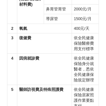
材料費)
鼻胃管胃管
2000元/月
導尿管
1500元/月
2
氧氣
400元/天
3
復健費
依全民健康
保險醫療費
用支付標準
4
因病就診費
依全民健康
保險身分就
醫者，悉依
全民健康保
險規定辦理
5
醫師訪視費及特殊照護費
依全民健康
保險居家照
護作業要點
支付