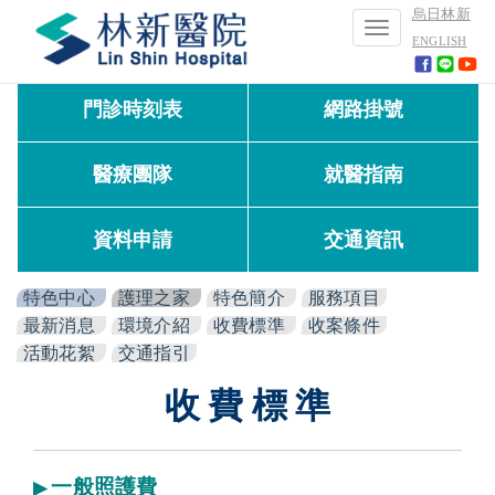
烏日林新
Toggle
ENGLISH
navigation
門診時刻表
網路掛號
醫療團隊
就醫指南
資料申請
交通資訊
特色中心
護理之家
特色簡介
服務項目
最新消息
環境介紹
收費標準
收案條件
活動花絮
交通指引
收 費 標 準
一般照護費
▶