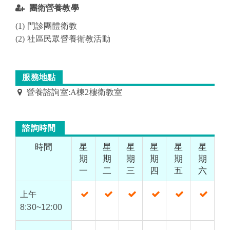
團衛營養教學
(1) 門診團體衛教
(2) 社區民眾營養衛教活動
服務地點
營養諮詢室:A棟2樓衛教室
諮詢時間
時間
星
星
星
星
星
星
期
期
期
期
期
期
一
二
三
四
五
六
上午
8:30~12:00