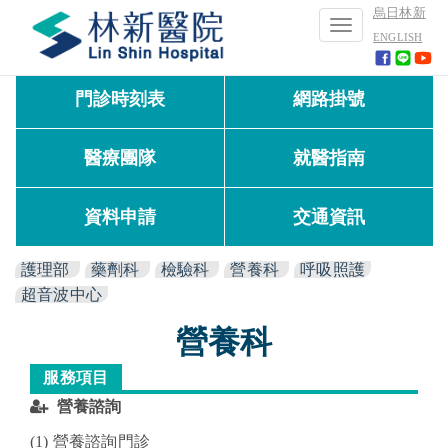
烏日林新
Toggle
ENGLISH
navigation
門診時刻表
網路掛號
醫療團隊
就醫指南
資料申請
交通資訊
護理部
藥劑科
檢驗科
營養科
呼吸照護
超音波中心
營養科
服務項目
營養諮詢
(1)
營養諮詢門診