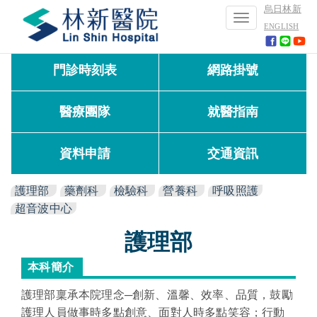
烏日林新
Toggle
ENGLISH
navigation
門診時刻表
網路掛號
醫療團隊
就醫指南
資料申請
交通資訊
護理部
藥劑科
檢驗科
營養科
呼吸照護
超音波中心
護理部
本科簡介
護理部稟承本院理念─創新、溫馨、效率、品質，鼓勵
護理人員做事時多點創意、面對人時多點笑容；行動