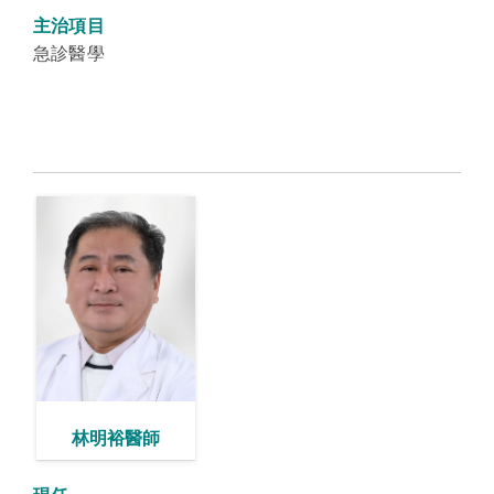
主治項目
急診醫學
林明裕醫師