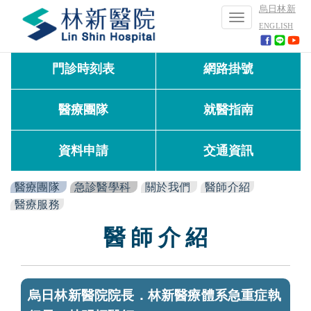
烏日林新
Toggle
ENGLISH
navigation
門診時刻表
網路掛號
醫療團隊
就醫指南
資料申請
交通資訊
醫療團隊
急診醫學科
關於我們
醫師介紹
醫療服務
醫 師 介 紹
烏日林新醫院院長．林新醫療體系急重症執