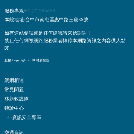
服務專線:
(04)22586688
本院地址:台中市南屯區惠中路三段36號
如有連結錯誤或是任何建議請來信謝謝！
禁止任何網際網路服務業者轉錄本網路資訊之內容供人點
閱
版權 Copyright 2018 林新醫院
網網相連
常見問題
林新救護隊
轉診中心
ISO資訊安全專區
交通資訊